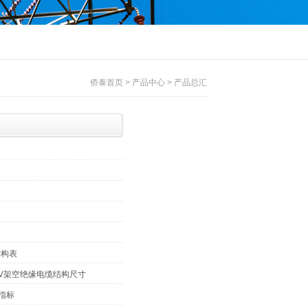
侨泰首页 > 产品中心 > 产品总汇
结构表
5kV架空绝缘电缆结构尺寸
指标