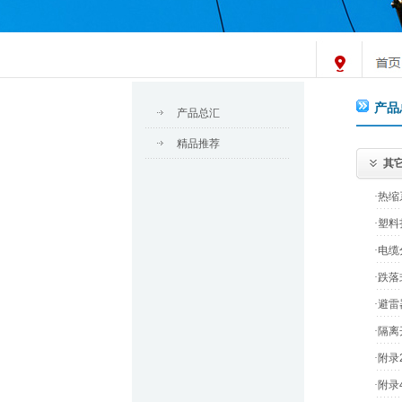
产品
产品总汇
精品推荐
其
·
热缩
·
塑料
·
电缆
·
跌落
·
避雷
·
隔离
·
附录
·
附录