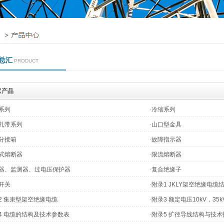
总汇
PRODUCT
它产品
系列
·
冷缩系列
扎带系列
·
山口型金具
分接箱
·
故障指示器
式熔断器
·
限流熔断器
器、监测器、过电压保护器
·
复合绝缘子
开关
·
附录1 JKLY架空绝缘电缆
2 集束型架空绝缘电缆
·
附录3 额定电压10kV，3
4 电缆的结构及技术参数表
·
附录5 扩径导线结构与技术